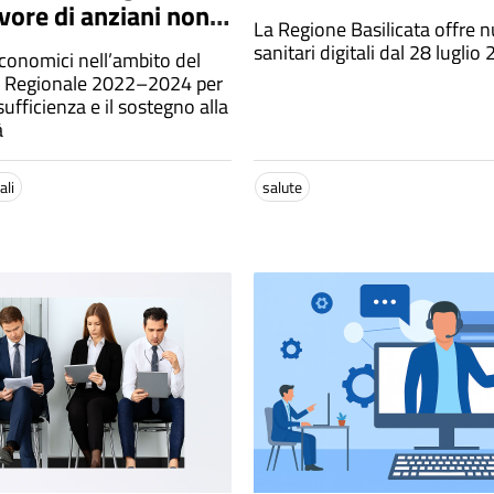
vore di anziani non
La Regione Basilicata offre n
icienti e persone con
sanitari digitali dal 28 luglio
economici nell’ambito del
à
Regionale 2022–2024 per
ufficienza e il sostegno alla
à
ali
salute