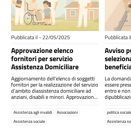
Pubblicata il - 22/05/2025
Pubblicata 
Approvazione elenco
Avviso p
fornitori per servizio
selezion
Assistenza Domiciliare
benefici
"Autonom
Aggiornamento dell'elenco di soggetti
La domanda 
autosuff
fornitori per la realizzazione del servizio
essere prese
d'ambito diassistenza domiciliare ad
entro e non 
anziani, disabili e minori. Approvazione
dipubblicaz
elenco dei soggetti fornitori eschema di
convenzione
Assistenza agli invalidi
Associazioni
politica social
Assistenza sociale
Assistenza so