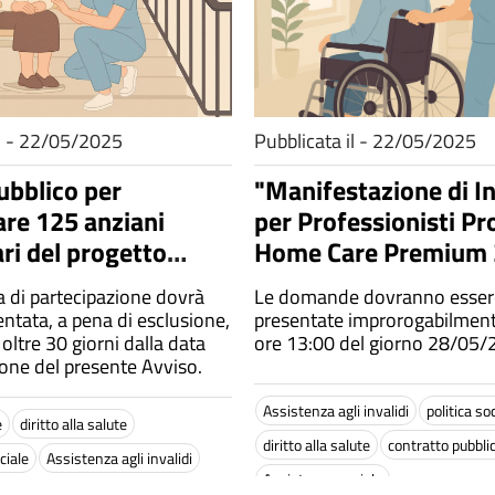
il - 22/05/2025
Pubblicata il - 22/05/2025
ubblico per
"Manifestazione di I
are 125 anziani
per Professionisti Pr
ari del progetto
Home Care Premium 
ia degli anziani non
2028"
di partecipazione dovrà
Le domande dovranno esser
icienti"
ntata, a pena di esclusione,
presentate improrogabilment
oltre 30 giorni dalla data
ore 13:00 del giorno 28/05/
ione del presente Avviso.
Assistenza agli invalidi
politica so
e
diritto alla salute
diritto alla salute
contratto pubbli
ciale
Assistenza agli invalidi
Assistenza sociale