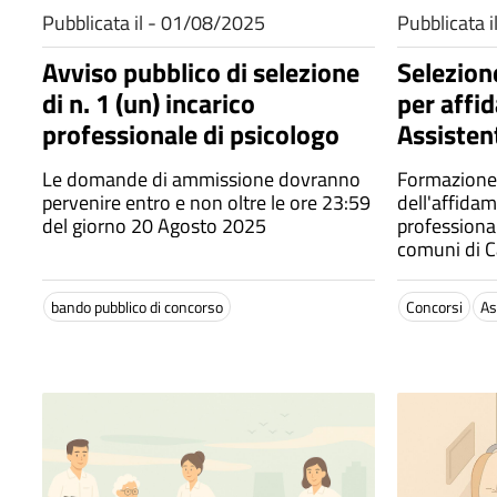
Pubblicata il - 01/08/2025
Pubblicata 
Avviso pubblico di selezione
Selezione
di n. 1 (un) incarico
per affi
professionale di psicologo
Assisten
Le domande di ammissione dovranno
Formazione d
pervenire entro e non oltre le ore 23:59
dell'affidam
del giorno 20 Agosto 2025
professional
comuni di 
Castelmezz
domande ent
bando pubblico di concorso
Concorsi
As