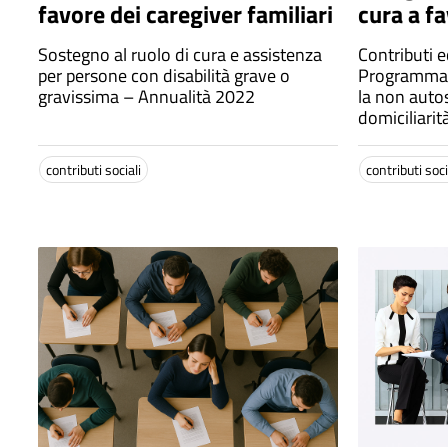
favore dei caregiver familiari
cura a fa
autosuff
Sostegno al ruolo di cura e assistenza
Contributi 
disabilit
per persone con disabilità grave o
Programma 
gravissima – Annualità 2022
la non autos
domiciliarit
contributi sociali
contributi soci