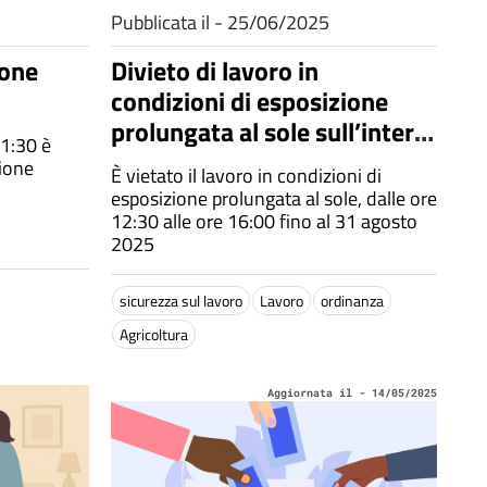
Pubblicata il - 25/06/2025
ione
Divieto di lavoro in
condizioni di esposizione
prolungata al sole sull’intero
11:30 è
territorio regionale nelle aree
zione
È vietato il lavoro in condizioni di
o zone interessate dallo
esposizione prolungata al sole, dalle ore
svolgimento di lavoro nel
12:30 alle ore 16:00 fino al 31 agosto
2025
settore agricolo - Ordinanza
del presidente della giunta
sicurezza sul lavoro
Lavoro
ordinanza
regionale n. 202500001 del
Agricoltura
23/6/2025
Aggiornata il - 14/05/2025