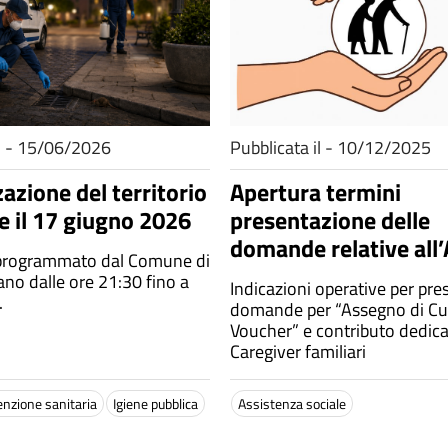
il - 15/06/2026
Pubblicata il - 10/12/2025
azione del territorio
Apertura termini
 il 17 giugno 2026
presentazione delle
domande relative all
 programmato dal Comune di
“Assegno di Cura e V
no dalle ore 21:30 fino a
Indicazioni operative per pre
e al contributo dedica
.
domande per “Assegno di Cu
Caregiver familiari
Voucher” e contributo dedicato ai
Caregiver familiari
enzione sanitaria
Igiene pubblica
Assistenza sociale