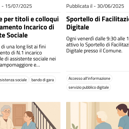
il - 15/07/2025
Pubblicata il - 30/06/2025
 per titoli e colloqui
Sportello di Facilitaz
damento Incarico di
Digitale
te Sociale
Ogni venerdì dalle 9:30 alle 
attivo lo Sportello di Facilita
i una long list ai fini
Digitale presso il Comune.
ento di N.1 incarico
e di assistente sociale nei
Campomaggiore e
ano - Presentazione
ro il 4 agosto 2025.
Accesso all'informazione
sistenza sociale
bando di gara
servizio pubblico digitale