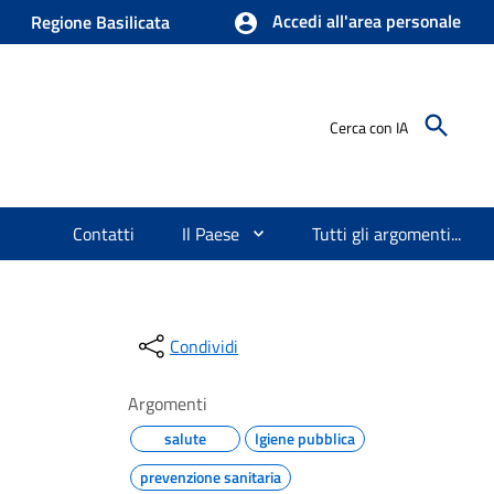
Accedi all'area personale
Regione Basilicata
Cerca con IA
Contatti
Il Paese
Tutti gli argomenti...
Condividi
Argomenti
salute
Igiene pubblica
prevenzione sanitaria