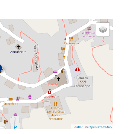
Leaflet
| ©
OpenStreetMap