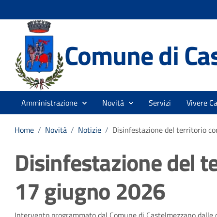
Comune di Ca
Amministrazione
Novità
Servizi
Vivere C
Home
/
Novità
/
Notizie
/
Disinfestazione del territorio 
Disinfestazione del te
17 giugno 2026
Intervento programmato dal Comune di Castelmezzano dalle or