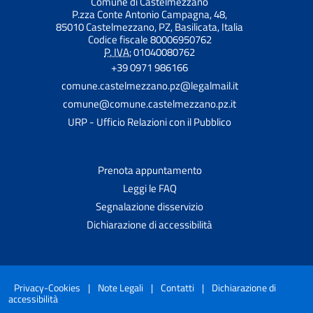
Comune di Castelmezzano
P.zza Conte Antonio Campagna, 48,
85010 Castelmezzano, PZ, Basilicata, Italia
Codice fiscale 80006950762
P. IVA:
01040080762
+39 0971 986166
comune.castelmezzano.pz@legalmail.it
comune@comune.castelmezzano.pz.it
URP - Ufficio Relazioni con il Pubblico
Prenota appuntamento
Leggi le FAQ
Segnalazione disservizio
Dichiarazione di accessibilità
Privacy-Cookies
|
Note Legali
|
Contatti
|
Dichiarazione di
accessibilità