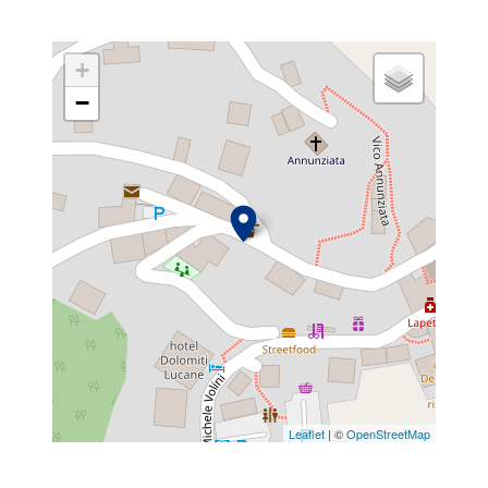
+
−
Leaflet
| ©
OpenStreetMap