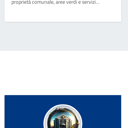
proprietà comunale, aree verdi e servizi
cimiteriali; verifica le pratiche edilizie dei privati
per nuove costruzioni o per ristrutturazioni.