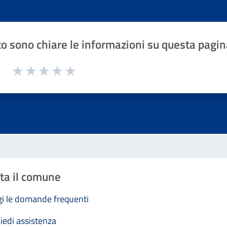
o sono chiare le informazioni su questa pagin
1 a 5 stelle la pagina
Valuta 1 stelle su 5
Valuta 2 stelle su 5
Valuta 3 stelle su 5
Valuta 4 stelle su 5
Valuta 5 stelle su 5
ta il comune
i le domande frequenti
iedi assistenza