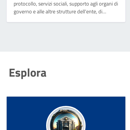
protocollo, servizi sociali, supporto agli organi di
governo e alle altre strutture dell'ente, di
entrate tributarie, programmazione, controllo e
rendicontazione economico finanziaria e di
bilancio.
Esplora