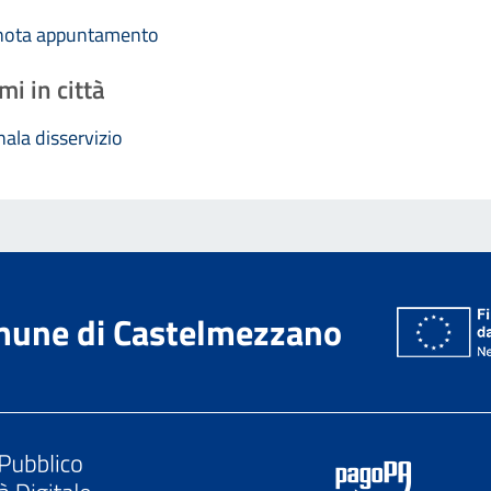
nota appuntamento
mi in città
ala disservizio
une di Castelmezzano