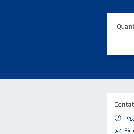
Quant
Valuta da 
Contat
Legg
Rich