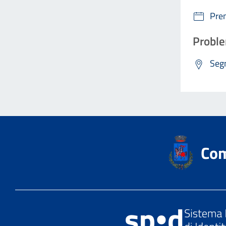
Pre
Proble
Segn
Com