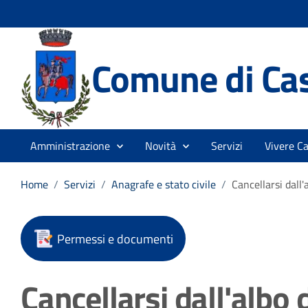
Comune di Ca
Amministrazione
Novità
Servizi
Vivere C
Home
/
Servizi
/
Anagrafe e stato civile
/
Cancellarsi dall'
Permessi e documenti
Cancellarsi dall'albo 