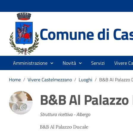
Comune di Ca
Amministrazione
Novità
Servizi
Vivere C
Home
/
Vivere Castelmezzano
/
Luoghi
/
B&B Al Palazzo 
B&B Al Palazzo
Struttura ricettiva - Albergo
B&B Al Palazzo Ducale