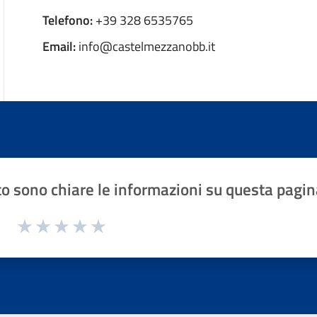
Telefono:
+39 328 6535765
Email:
info@castelmezzanobb.it
o sono chiare le informazioni su questa pagin
1 a 5 stelle la pagina
Valuta 1 stelle su 5
Valuta 2 stelle su 5
Valuta 3 stelle su 5
Valuta 4 stelle su 5
Valuta 5 stelle su 5