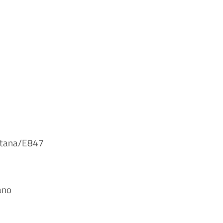
entana/E847
ano