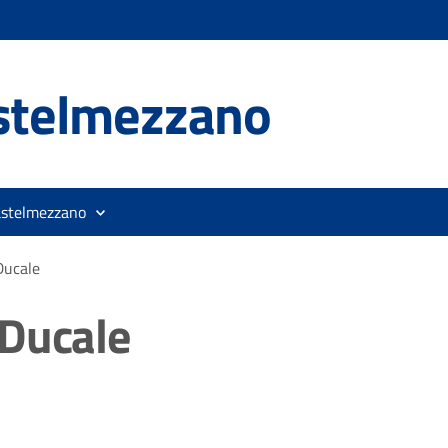
stelmezzano
astelmezzano
Ducale
 Ducale