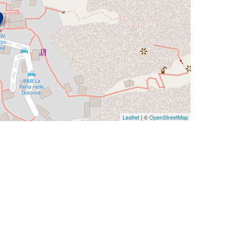
Leaflet
| ©
OpenStreetMap